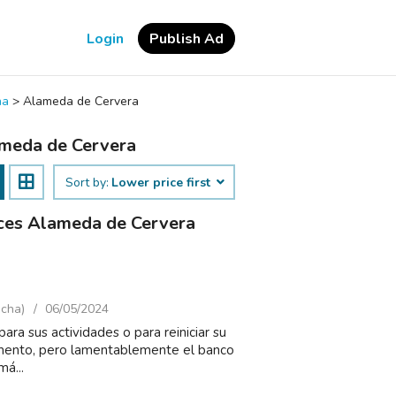
Login
Publish Ad
ha
>
Alameda de Cervera
ameda de Cervera
Sort by:
Lower price first
vices Alameda de Cervera
ncha)
06/05/2024
a sus actividades o para reiniciar su
amento, pero lamentablemente el banco
á...