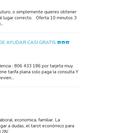
futuro, o simplemente quieres obtener
al lugar correcto. Oferta 10 minutos 3
..
E AYUDAR CASI GRATIS ☎️☎️☎️
ncia : 806 433 186 por tarjeta muy
ene tarifa plana solo paga la consulta Y
vien...
aboral, economica, familiar. La
lugar a dudas, el tarot económico para
8/...