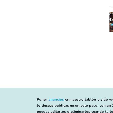
Poner
anuncios
en nuestro tablón o sitio we
lo deseas publicas en un solo paso, con un 1
puedes editarlos o eliminarlos cuando tu lo