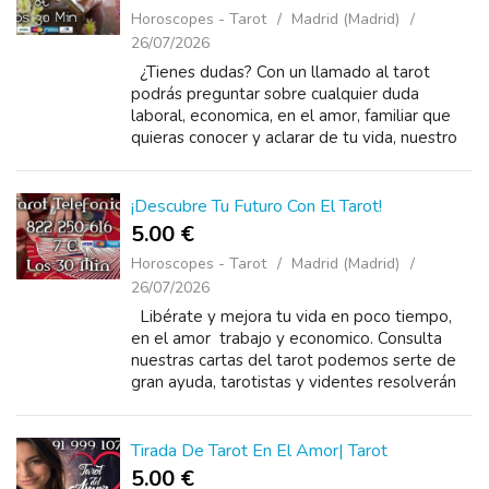
Horoscopes - Tarot
Madrid (Madrid)
26/07/2026
¿Tienes dudas? Con un llamado al tarot
podrás preguntar sobre cualquier duda
laboral, economica, en el amor, familiar que
quieras conocer y aclarar de tu vida, nuestro
equipo de tarotistas te darán respuesta a
todas tus in...
¡Descubre Tu Futuro Con El Tarot!
5.00 €
Horoscopes - Tarot
Madrid (Madrid)
26/07/2026
Libérate y mejora tu vida en poco tiempo,
en el amor trabajo y economico. Consulta
nuestras cartas del tarot podemos serte de
gran ayuda, tarotistas y videntes resolverán
tus dudas a través de nuestra línea de...
Tirada De Tarot En El Amor| Tarot
5.00 €