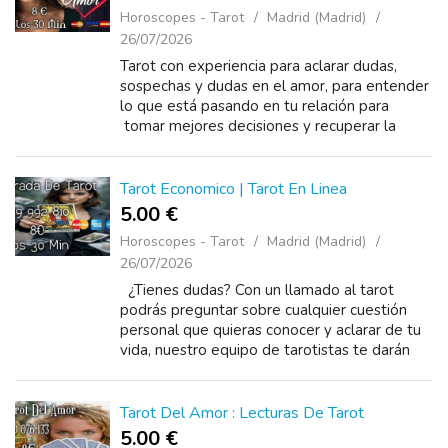
Horoscopes - Tarot
Madrid (Madrid)
26/07/2026
Tarot con experiencia para aclarar dudas,
sospechas y dudas en el amor, para entender
lo que está pasando en tu relación para
tomar mejores decisiones y recuperar la
estabilidad en el amor,con un llamado puedo
ayudarte y dar...
Tarot Economico | Tarot En Linea
5.00 €
Horoscopes - Tarot
Madrid (Madrid)
26/07/2026
¿Tienes dudas? Con un llamado al tarot
podrás preguntar sobre cualquier cuestión
personal que quieras conocer y aclarar de tu
vida, nuestro equipo de tarotistas te darán
respuesta a todas tus inquietudes, con un lla...
Tarot Del Amor : Lecturas De Tarot
5.00 €