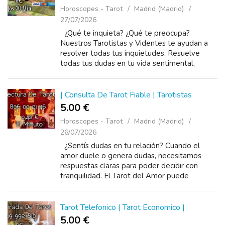
Horoscopes - Tarot
Madrid (Madrid)
27/07/2026
¿Qué te inquieta? ¿Qué te preocupa?
Nuestros Tarotistas y Videntes te ayudan a
resolver todas tus inquietudes. Resuelve
todas tus dudas en tu vida sentimental,
laboral, economica, familiar, con un llamado
puedo ayud...
| Consulta De Tarot Fiable | Tarotistas
5.00 €
Horoscopes - Tarot
Madrid (Madrid)
26/07/2026
¿Sentís dudas en tu relación? Cuando el
amor duele o genera dudas, necesitamos
respuestas claras para poder decidir con
tranquilidad. El Tarot del Amor puede
ayudarte a comprender lo que realmente que
está pasando: ...
Tarot Telefonico | Tarot Economico |
5.00 €