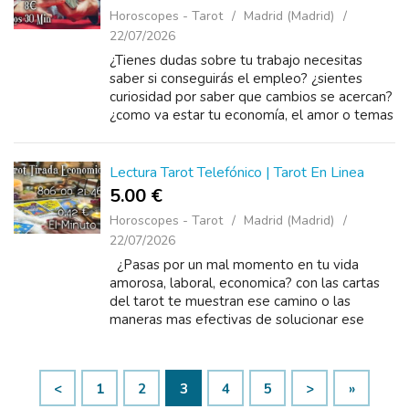
Horoscopes - Tarot
Madrid (Madrid)
22/07/2026
¿Tienes dudas sobre tu trabajo necesitas
saber si conseguirás el empleo? ¿sientes
curiosidad por saber que cambios se acercan?
¿como va estar tu economía, el amor o temas
de familia que te estan preocupando¡no ...
Lectura Tarot Telefónico | Tarot En Linea
5.00 €
Horoscopes - Tarot
Madrid (Madrid)
22/07/2026
¿Pasas por un mal momento en tu vida
amorosa, laboral, economica? con las cartas
del tarot te muestran ese camino o las
maneras mas efectivas de solucionar ese
problema, no te quedes, llamanos ahora
mismo al 806 002 146, o ha nues...
<
1
2
3
4
5
>
»